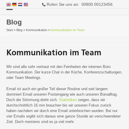
Rufen Sie uns an: 00800 00123456
Open
Close
Blog
mobile
mobile
Start
»
Blog
»
Kommunikation
»
Kommunikation im Team
menu
menu
Kommunikation im Team
Wir sind alle sehr vertraut mit den Feinheiten der internen Büro
Kommunikation. Der kurze Chat in der Küche, Konferenzschaltungen,
oder Team Meetings.
Email ist auch ein großer Teil dieser Routine und seit langem
dominiert Email unseren Posteingang wie auch unseren Büroalltag.
Doch die Stimmung dreht sich.
Statistiken
zeigen, dass wir
durchschnittlich 16 min brauchen bis wir unseren Fokus zurück
haben nachdem wir durch eine Email unterbrochen wurden. Bei nur
vier Emails ergibt sich daraus eine ganze Stunde an verschwendeter
Zeit. Doch meistens sind es ja viel mehr.