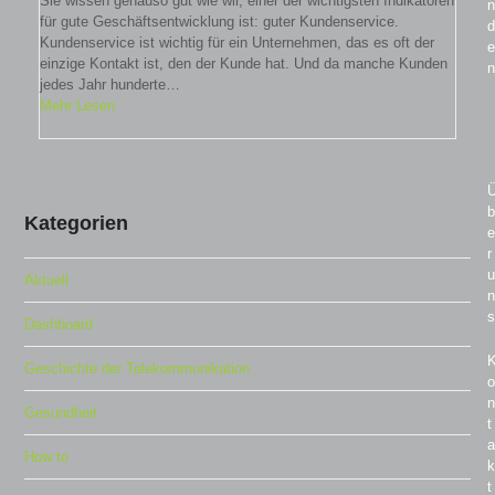
Sie wissen genauso gut wie wir, einer der wichtigsten Indikatoren
n
für gute Geschäftsentwicklung ist: guter Kundenservice.
d
Kundenservice ist wichtig für ein Unternehmen, das es oft der
e
einzige Kontakt ist, den der Kunde hat. Und da manche Kunden
n
jedes Jahr hunderte…
Mehr Lesen
b
Kategorien
e
r
u
Aktuell
n
s
Dashboard
Geschichte der Telekommunikation
o
n
Gesundheit
t
a
How to
k
t