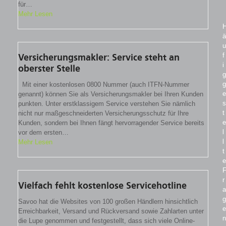
für…
Mehr Lesen
ä
u
f
Versicherungsmakler: Service steht an
i
oberster Stelle
g
g
Mit einer kostenlosen 0800 Nummer (auch ITFN-Nummer
e
genannt) können Sie als Versicherungsmakler bei Ihren Kunden
s
punkten. Unter erstklassigem Service verstehen Sie nämlich
t
nicht nur maßgeschneiderten Versicherungsschutz für Ihre
e
Kunden, sondern bei Ihnen fängt hervorragender Service bereits
l
vor dem ersten…
l
Mehr Lesen
t
e
r
Vielfach fehlt kostenlose Servicehotline
a
g
Savoo hat die Websites von 100 großen Händlern hinsichtlich
e
Erreichbarkeit, Versand und Rückversand sowie Zahlarten unter
n
die Lupe genommen und festgestellt, dass sich viele Online-