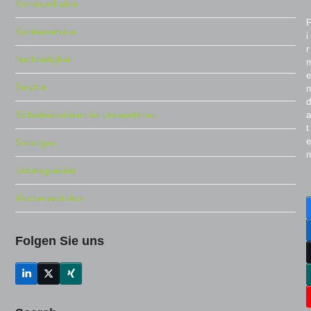
Kommunikation
Kundenservice
i
r
Nachhaltigkeit
e
Service
n
d
a
Sicherheitsrisiken für Unternehmen
t
e
Sonstiges
n
Unkategorisiert
Wochenrückblick
Folgen Sie uns
LinkedIn
Twitter
Xing
(deprecated)