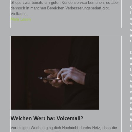
Shops zwar bereits um guten Kundenservice bemühen, es aber
dennoch in manchen Bereichen Verbesserungsbedarf gibt.
l
Vielfach…
o
Mehr Lesen
s
s
a
r
e
u
t
s
c
h
e
g
e
b
ü
Welchen Wert hat Voicemail?
h
r
Vor einigen Wochen ging dich Nachricht durchs Netz, dass die
e