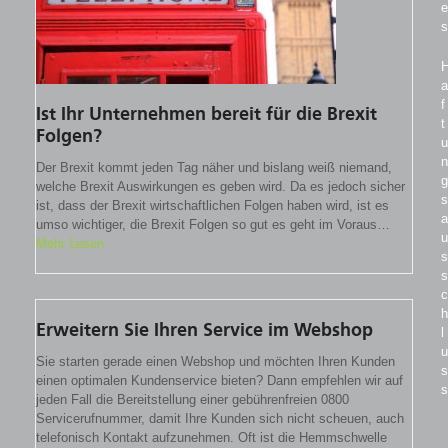
e
s
a
f
Ist Ihr Unternehmen bereit für die Brexit
t
Folgen?
u
n
Der Brexit kommt jeden Tag näher und bislang weiß niemand,
g
welche Brexit Auswirkungen es geben wird. Da es jedoch sicher
s
ist, dass der Brexit wirtschaftlichen Folgen haben wird, ist es
a
umso wichtiger, die Brexit Folgen so gut es geht im Voraus…
u
Mehr Lesen
s
s
c
h
Erweitern Sie Ihren Service im Webshop
l
u
Sie starten gerade einen Webshop und möchten Ihren Kunden
s
einen optimalen Kundenservice bieten? Dann empfehlen wir auf
s
jeden Fall die Bereitstellung einer gebührenfreien 0800
Servicerufnummer, damit Ihre Kunden sich nicht scheuen, auch
telefonisch Kontakt aufzunehmen. Oft ist die Hemmschwelle