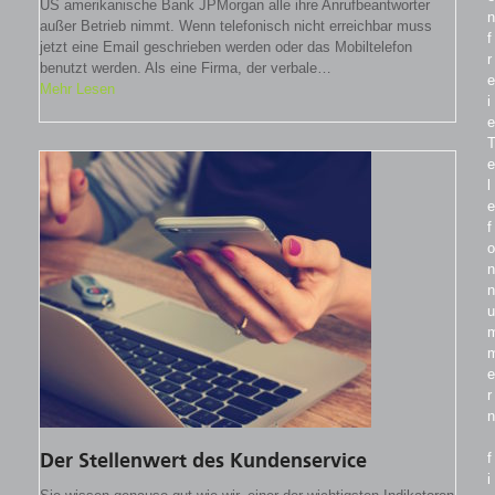
US amerikanische Bank JPMorgan alle ihre Anrufbeantworter
n
außer Betrieb nimmt. Wenn telefonisch nicht erreichbar muss
f
jetzt eine Email geschrieben werden oder das Mobiltelefon
r
benutzt werden. Als eine Firma, der verbale…
e
Mehr Lesen
i
e
e
l
e
f
o
n
n
u
e
r
n
f
Der Stellenwert des Kundenservice
i