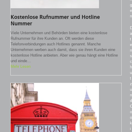
g
e
n
Kostenlose Rufnummer und Hotline
Nummer
Viele Unternehmen und Behörden bieten eine kostenlose
a
Rufnummer für ihre Kunden an. Oft werden diese
t
Telefonverbindungen auch Hotlines genannt. Manche
e
Unternehmen werben auch damit, dass sie ihren Kunden eine
n
kostenlose Hotline anbieten. Aber wie genau hängt eine Hotline
s
und einde…
c
Mehr Lesen
h
u
t
z
u
n
d
o
o
k
i