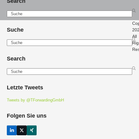
Search
Search
Cop
Suche
202
All
Search
Rig
Re
Search
Search
Letzte Tweets
Tweets by @TForwardingGmbH
Folgen Sie uns
LinkedIn
Twitter
Xing
(deprecated)