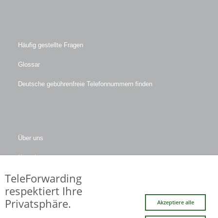
Häufig gestellte Fragen
Glossar
Deutsche gebührenfreie Telefonnummern finden
Über uns
Kontakt
TeleForwarding
Firmendaten
respektiert Ihre
Privatsphäre.
Akzeptiere alle
Facebook
LinkedIn
Twitter
Xing
YouTube