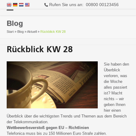
Rufen Sie uns an: 00800 00123456
Open
Close
Blog
mobile
mobile
Start
»
Blog
»
Aktuell
»
Rückblick KW 28
menu
menu
Rückblick KW 28
Sie haben den
Überblick
verloren, was
die Woche
alles passiert
ist? Macht
nichts – wir
geben Ihnen
hier einen
Überblick über die wichtigsten Trends und Themen aus dem Bereich
der Telekommunikation.
Wettbewerbsverstoß gegen EU – Richtlinien
Telefonica muss bis zu 150 Millionen Euro Strafe zahlen.