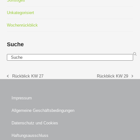
Sonstiges
Unkategorisiert
Wochenrückblick
Suche
Search
Rückblick KW 27
Rückblick KW 29
vorheriger
Nächster
Beitrag:
Beitrag:
Impressum
Allgemeine Geschäftsbedingungen
Datenschutz und Cookies
Haftungsausschluss