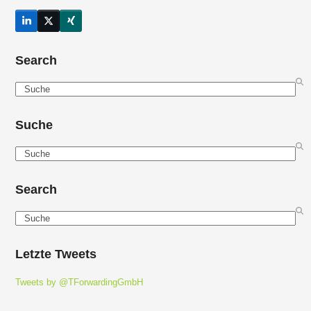
LinkedIn
Twitter
Xing
(deprecated)
Search
Search
Suche
Search
Search
Search
Letzte Tweets
Tweets by @TForwardingGmbH