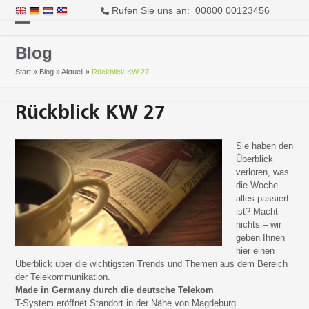
Rufen Sie uns an: 00800 00123456
Open
Close
Blog
mobile
mobile
Start
»
Blog
»
Aktuell
»
Rückblick KW 27
menu
menu
Rückblick KW 27
Sie haben den
Überblick
verloren, was
die Woche
alles passiert
ist? Macht
nichts – wir
geben Ihnen
hier einen
Überblick über die wichtigsten Trends und Themen aus dem Bereich
der Telekommunikation.
Made in Germany durch die deutsche Telekom
T-System eröffnet Standort in der Nähe von Magdeburg