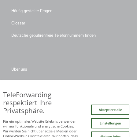
Häufig gestellte Fragen
Glossar
Deutsche gebührenfreie Telefonnummern finden
Über uns
Kontakt
TeleForwarding
Firmendaten
respektiert Ihre
Privatsphäre.
Akzeptiere alle
Facebook
LinkedIn
Twitter
Xing
YouTube
Für ein optimales Website-Erlebnis verwenden
Einstellungen
(deprecated)
wir nur funktionale und analytische Cookies.
Wir werden Sie nicht über soziale Medien oder
Online-Werbung kontaktieren. Wir hoffen, dass
Weitere Infos