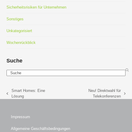
Sicherheitsrisiken für Unternehmen
Sonstiges
Unkategorisiert
Wochenrückblick
Suche
Search
Smart Homes: Eine
Neu! Direktwahl für
vorheriger
Nächster
Lösung
Telekonferenzen
Beitrag:
Beitrag:
Impressum
Allgemeine Geschäftsbedingungen