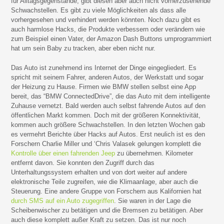
für Alltagsgegenstände, gibt diesen aber auch nicht vorherzusehende
Schwachstellen. Es gibt zu viele Möglichkeiten als dass alle
vorhergesehen und verhindert werden könnten. Noch dazu gibt es
auch harmlose Hacks, die Produkte verbessern oder verändern wie
zum Beispiel einen Vater, der Amazon Dash Buttons umprogrammiert
hat um sein Baby zu tracken, aber eben nicht nur.
Das Auto ist zunehmend ins Internet der Dinge eingegliedert. Es
spricht mit seinem Fahrer, anderen Autos, der Werkstatt und sogar
der Heizung zu Hause. Firmen wie BMW stellen selbst eine App
bereit, das “BMW ConnectedDrive”, die das Auto mit dem intelligente
Zuhause vernetzt. Bald werden auch selbst fahrende Autos auf den
öffentlichen Markt kommen. Doch mit der größeren Konnektivität,
kommen auch größere Schwachstellen. In den letzten Wochen gab
es vermehrt Berichte über Hacks auf Autos. Erst neulich ist es den
Forschern Charlie Miller und ‘Chris Valasek gelungen komplett die
Kontrolle über einen fahrenden Jeep
zu übernehmen. Kilometer
entfernt davon. Sie konnten den Zugriff durch das
Unterhaltungssystem erhalten und von dort weiter auf andere
elektronische Teile zugreifen, wie die Klimaanlage, aber auch die
Steuerung. Eine andere Gruppe von Forschern aus Kalifornien hat
durch SMS auf ein Auto zugegriffen
. Sie waren in der Lage die
Scheibenwischer zu betätigen und die Bremsen zu betätigen. Aber
auch diese komplett außer Kraft zu setzen. Das ist nur noch