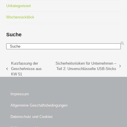
Unkategorisiert
Wochenrückblick
Suche
Search
Kurzfassung der
Sicherheitsrisiken für Unternehmen –
Nächster
Geschehnisse aus
Teil 2: Unverschlüsselte USB-Sticks
vorheriger
Beitrag:
KW 51
Beitrag:
Impressum
Allgemeine Geschäftsbedingungen
Datenschutz und Cookies