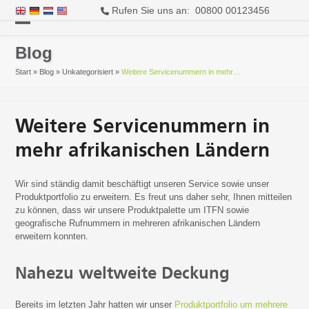
Rufen Sie uns an: 00800 00123456
Open
Close
Blog
mobile
mobile
Start
»
Blog
»
Unkategorisiert
»
Weitere Servicenummern in mehr…
menu
menu
Weitere Servicenummern in
mehr afrikanischen Ländern
Wir sind ständig damit beschäftigt unseren Service sowie unser
Produktportfolio zu erweitern. Es freut uns daher sehr, Ihnen mitteilen
zu können, dass wir unsere Produktpalette um ITFN sowie
geografische Rufnummern in mehreren afrikanischen Ländern
erweitern konnten.
Nahezu weltweite Deckung
Bereits im letzten Jahr hatten wir unser
Produktportfolio um mehrere