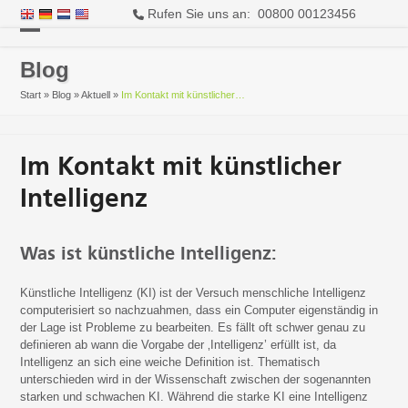
Rufen Sie uns an: 00800 00123456
Open
Close
Blog
mobile
mobile
Start
»
Blog
»
Aktuell
»
Im Kontakt mit künstlicher…
menu
menu
Im Kontakt mit künstlicher
Intelligenz
Was ist künstliche Intelligenz:
Künstliche Intelligenz (KI) ist der Versuch menschliche Intelligenz
computerisiert so nachzuahmen, dass ein Computer eigenständig in
der Lage ist Probleme zu bearbeiten. Es fällt oft schwer genau zu
definieren ab wann die Vorgabe der ‚Intelligenz’ erfüllt ist, da
Intelligenz an sich eine weiche Definition ist. Thematisch
unterschieden wird in der Wissenschaft zwischen der sogenannten
starken und schwachen KI. Während die starke KI eine Intelligenz