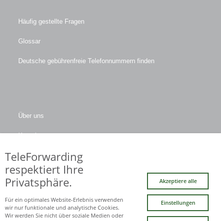
Häufig gestellte Fragen
Glossar
Deutsche gebührenfreie Telefonnummern finden
Über uns
Kontakt
TeleForwarding
Firmendaten
respektiert Ihre
Privatsphäre.
Akzeptiere alle
Facebook
LinkedIn
Twitter
Xing
YouTube
Für ein optimales Website-Erlebnis verwenden
Einstellungen
(deprecated)
wir nur funktionale und analytische Cookies.
Wir werden Sie nicht über soziale Medien oder