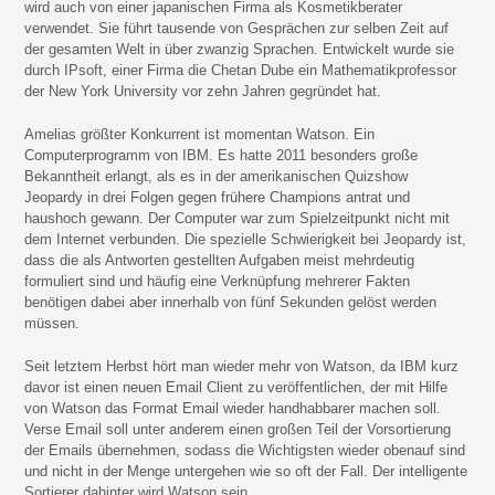
wird auch von einer japanischen Firma als Kosmetikberater
verwendet. Sie führt tausende von Gesprächen zur selben Zeit auf
der gesamten Welt in über zwanzig Sprachen. Entwickelt wurde sie
durch IPsoft, einer Firma die Chetan Dube ein Mathematikprofessor
der New York University vor zehn Jahren gegründet hat.
Amelias größter Konkurrent ist momentan Watson. Ein
Computerprogramm von IBM. Es hatte 2011 besonders große
Bekanntheit erlangt, als es in der amerikanischen Quizshow
Jeopardy in drei Folgen gegen frühere Champions antrat und
haushoch gewann. Der Computer war zum Spielzeitpunkt nicht mit
dem Internet verbunden. Die spezielle Schwierigkeit bei Jeopardy ist,
dass die als Antworten gestellten Aufgaben meist mehrdeutig
formuliert sind und häufig eine Verknüpfung mehrerer Fakten
benötigen dabei aber innerhalb von fünf Sekunden gelöst werden
müssen.
Seit letztem Herbst hört man wieder mehr von Watson, da IBM kurz
davor ist einen neuen Email Client zu veröffentlichen, der mit Hilfe
von Watson das Format Email wieder handhabbarer machen soll.
Verse Email soll unter anderem einen großen Teil der Vorsortierung
der Emails übernehmen, sodass die Wichtigsten wieder obenauf sind
und nicht in der Menge untergehen wie so oft der Fall. Der intelligente
Sortierer dahinter wird Watson sein.