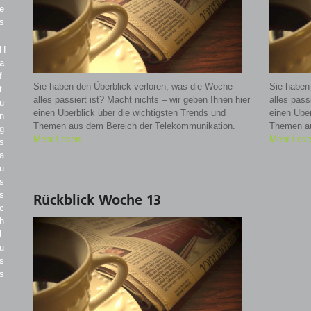
e
s
H
a
f
Sie haben den Überblick verloren, was die Woche
Sie haben
t
alles passiert ist? Macht nichts – wir geben Ihnen hier
alles pass
u
einen Überblick über die wichtigsten Trends und
einen Über
n
Themen aus dem Bereich der Telekommunikation.
Themen au
g
Mehr Lesen
Mehr Les
s
a
u
s
s
Rückblick Woche 13
c
h
l
u
s
s