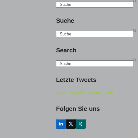
Search
Suche
Search
Search
Search
Letzte Tweets
Tweets by @TForwardingGmbH
Folgen Sie uns
LinkedIn
Twitter
Xing
(deprecated)