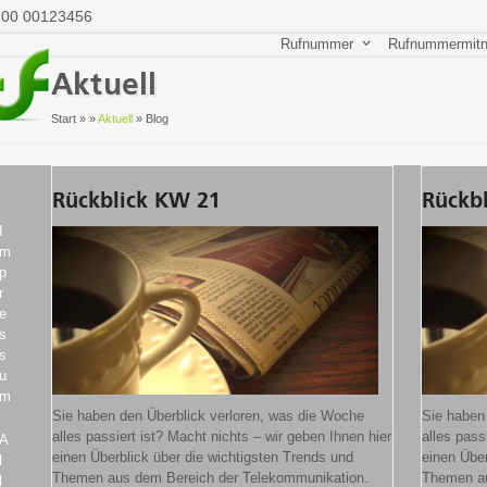
800 00123456
Rufnummer
Rufnummermit
Aktuell
Start
»
»
Aktuell
»
Blog
Rückblick KW 21
Rückb
I
m
p
r
e
s
s
u
m
Sie haben den Überblick verloren, was die Woche
Sie haben
alles passiert ist? Macht nichts – wir geben Ihnen hier
alles pass
A
einen Überblick über die wichtigsten Trends und
einen Über
l
Themen aus dem Bereich der Telekommunikation.
Themen au
l