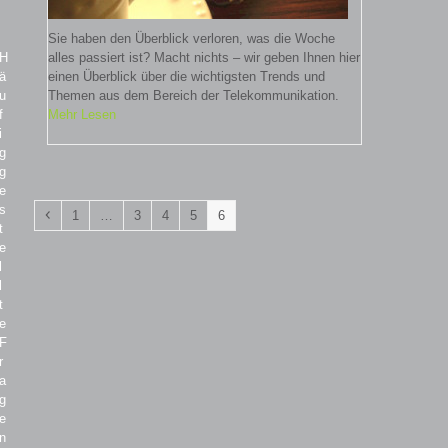
Sie haben den Überblick verloren, was die Woche
H
alles passiert ist? Macht nichts – wir geben Ihnen hier
ä
einen Überblick über die wichtigsten Trends und
u
Themen aus dem Bereich der Telekommunikation.
f
Mehr Lesen
i
g
g
e
s
Vorheriger
Seite
Seite
Seite
Seite
Seite
1
…
3
4
5
6
t
e
l
l
t
e
F
r
a
g
e
n