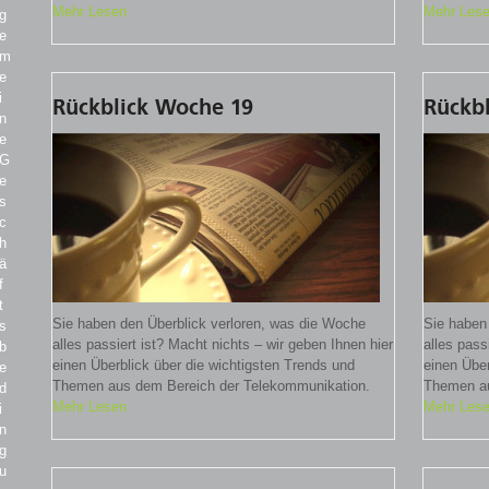
Mehr Lesen
Mehr Les
g
e
m
e
i
Rückblick Woche 19
Rückb
n
e
G
e
s
c
h
ä
f
t
Sie haben den Überblick verloren, was die Woche
Sie haben
s
alles passiert ist? Macht nichts – wir geben Ihnen hier
alles pass
b
einen Überblick über die wichtigsten Trends und
einen Über
e
Themen aus dem Bereich der Telekommunikation.
Themen au
d
Mehr Lesen
Mehr Les
i
n
g
u