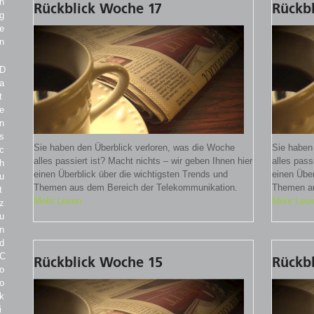
n
Rückblick Woche 17
Rückb
g
e
n
D
a
t
e
n
s
Sie haben den Überblick verloren, was die Woche
Sie haben
c
alles passiert ist? Macht nichts – wir geben Ihnen hier
alles pass
h
einen Überblick über die wichtigsten Trends und
einen Über
u
Themen aus dem Bereich der Telekommunikation.
Themen au
t
Mehr Lesen
Mehr Les
z
u
n
d
C
Rückblick Woche 15
Rückb
o
o
k
i