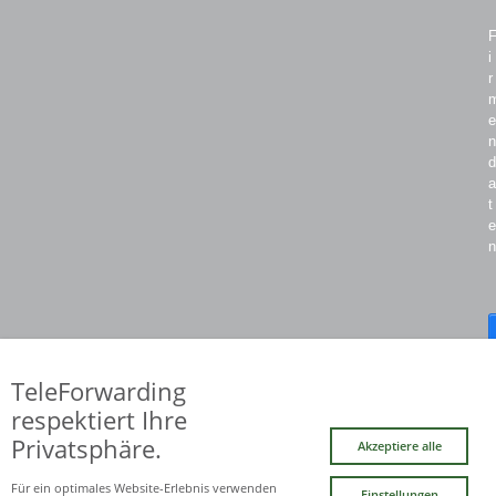
i
r
e
n
d
a
t
e
n
TeleForwarding
respektiert Ihre
Privatsphäre.
Akzeptiere alle
Für ein optimales Website-Erlebnis verwenden
Einstellungen