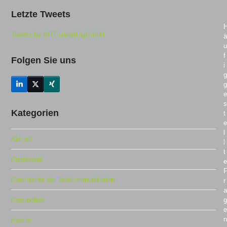
Letzte Tweets
Tweets by @TForwardingGmbH
ä
u
f
Folgen Sie uns
i
g
g
LinkedIn
Twitter
Xing
(deprecated)
e
s
Kategorien
t
e
l
Aktuell
l
t
Dashboard
e
Geschichte der Telekommunikation
r
a
Gesundheit
g
e
n
How to