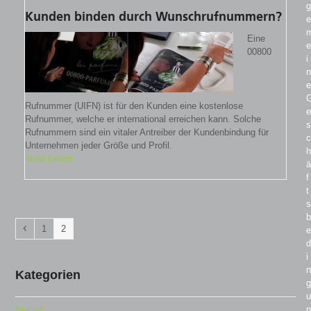
g
Kunden binden durch Wunschrufnummern?
e
Eine
e
00800
i
n
e
Rufnummer (UIFN) ist für den Kunden eine kostenlose
e
Rufnummer, welche er international erreichen kann. Solche
s
Rufnummern sind ein vitaler Antreiber der Kundenbindung für
c
Unternehmen jeder Größe und Profil.
h
Mehr Lesen
ä
f
t
s
b
Vorheriger
Seite
Seite
1
2
e
d
i
n
Kategorien
g
u
n
Aktuell