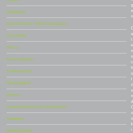
g
e
Dashboard
n
Geschichte der Telekommunikation
a
Gesundheit
t
e
How to
n
s
Kommunikation
c
h
Kundenservice
u
t
Nachhaltigkeit
z
u
Service
n
d
Sicherheitsrisiken für Unternehmen
o
o
Sonstiges
k
i
Unkategorisiert