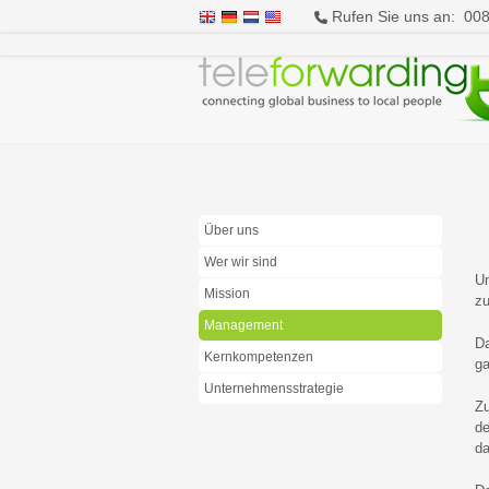
Rufen Sie uns an: 00
Über uns
Wer wir sind
Un
Mission
zu
Management
Da
Kernkompetenzen
ga
Unternehmensstrategie
Zu
de
da