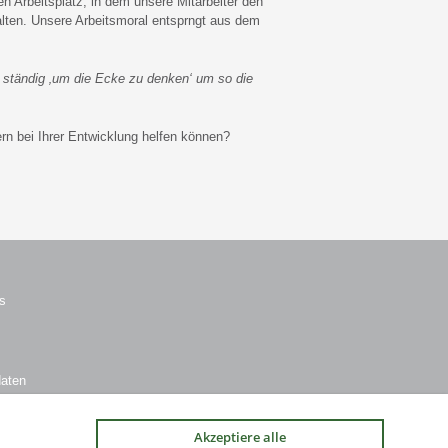
 Arbeitsplatz, in dem unsere Mitarbeiter den
alten. Unsere Arbeitsmoral entsprngt aus dem
r ständig ‚um die Ecke zu denken‘ um so die
rn bei Ihrer Entwicklung helfen können?
s
daten
Akzeptiere alle