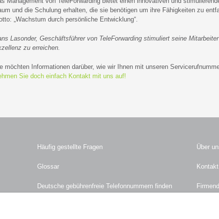
s Management von TeleForwarding bietet einen innovativen und stimulierenden
um und die Schulung erhalten, die sie benötigen um ihre Fähigkeiten zu entf
tto: „Wachstum durch persönliche Entwicklung“.
ns Lasonder, Geschäftsführer von TeleForwarding stimuliert seine Mitarbeite
zellenz zu erreichen.
e möchten Informationen darüber, wie wir Ihnen mit unseren Servicerufnumme
hmen Sie doch einfach Kontakt mit uns auf!
Häufig gestellte Fragen
Über un
Glossar
Kontakt
Deutsche gebührenfreie Telefonnummern finden
Firmen