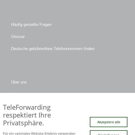
Häufig gestellte Fragen
Glossar
Deutsche gebührenfreie Telefonnummern finden
Über uns
Kontakt
TeleForwarding
Firmendaten
respektiert Ihre
Privatsphäre.
Akzeptiere alle
Facebook
LinkedIn
Twitter
Xing
YouTube
Für ein optimales Website-Erlebnis verwenden