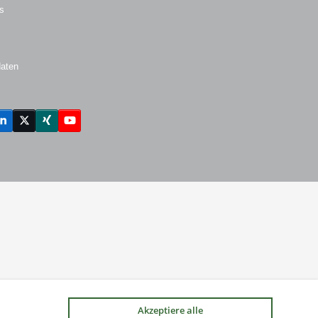
s
daten
ebook
LinkedIn
Twitter
Xing
YouTube
(deprecated)
Akzeptiere alle